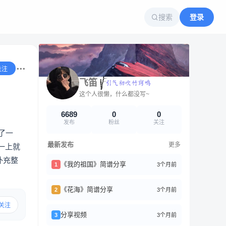
搜索
登录
关注
飞笛
这个人很懒，什么都没写~
6689
0
0
发布
粉丝
关注
了一
最新发布
更多
一上就
补充整
《我的祖国》简谱分享
3个月前
1
《花海》简谱分享
3个月前
2
关注
分享视频
3个月前
3