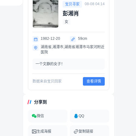
08-08 04:14
宝贝寻家
彭湘肖
女
1982-12-20
59cm
湖南省,湘潭市,湖南省湘潭市马家河附近
医院
一个文静的女子！
数据来自宝贝回家
查看详情
分享到
微信
QQ
生成海报
复制链接