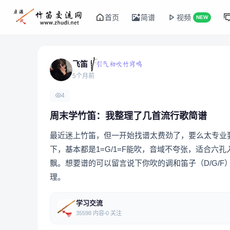
首页
简谱
视频
NEW
飞笛
5个月前
4
周末学竹笛：我整理了几首流行歌简谱
最近迷上竹笛，但一开始找谱太费劲了，要么太专业
下，基本都是1=G/1=F能吹，音域不夸张，适合
飘。想要谱的可以留言说下你吹的调和笛子（D/G/
理。
学习交流
35598 内容
0 关注