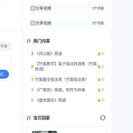
分享视频
3个月前
4
分享视频
3个月前
5
热门内容
看作者
1
《何以歌》简谱
44
【竹笛教学】笛子指法转调表（竹笛
2
23
转调）
论
3
竹笛最全指法表（竹笛指法表）
20
4
《广寒宫》简谱，附件为伴奏
18
5
《盛世国乐》简谱
15
宝贝回家