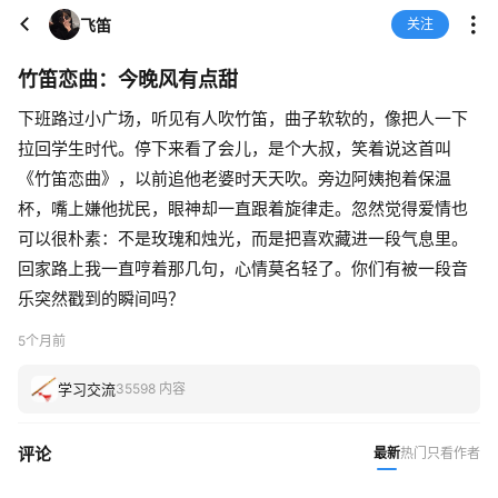
飞笛
关注
竹笛恋曲：今晚风有点甜
下班路过小广场，听见有人吹竹笛，曲子软软的，像把人一下
拉回学生时代。停下来看了会儿，是个大叔，笑着说这首叫
《竹笛恋曲》，以前追他老婆时天天吹。旁边阿姨抱着保温
杯，嘴上嫌他扰民，眼神却一直跟着旋律走。忽然觉得爱情也
可以很朴素：不是玫瑰和烛光，而是把喜欢藏进一段气息里。
回家路上我一直哼着那几句，心情莫名轻了。你们有被一段音
乐突然戳到的瞬间吗？
5个月前
学习交流
35598 内容
评论
最新
热门
只看作者