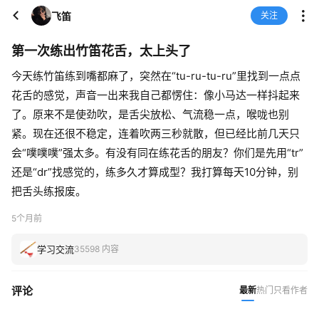
飞笛
关注
第一次练出竹笛花舌，太上头了
今天练竹笛练到嘴都麻了，突然在“tu-ru-tu-ru”里找到一点点
花舌的感觉，声音一出来我自己都愣住：像小马达一样抖起来
了。原来不是使劲吹，是舌尖放松、气流稳一点，喉咙也别
紧。现在还很不稳定，连着吹两三秒就散，但已经比前几天只
会“噗噗噗”强太多。有没有同在练花舌的朋友？你们是先用“tr”
还是“dr”找感觉的，练多久才算成型？我打算每天10分钟，别
把舌头练报废。
5个月前
学习交流
35598 内容
评论
最新
热门
只看作者