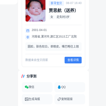
08-07 16:40
家寻宝贝
贾思航（送养）
女
走失时3岁
2001-04-01
河南省,漯河市,源汇区3515工厂北院
圆脸，肤色较白，单眼皮，嘴巴略往上翘
数据来自宝贝回家
查看详情
分享到
微信
QQ
生成海报
复制链接