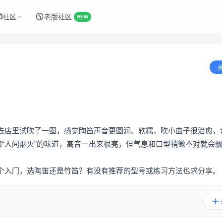
社区
老版社区
NEW
去店里试吹了一圈，感觉陶笛声音更圆润、软糯，吹小曲子很治愈，
和“人间烟火”的味道，高音一出来很亮，但气息和口型稍微不对就会
个入门，选陶笛还是竹笛？有没有推荐的型号或练习方法也求分享。