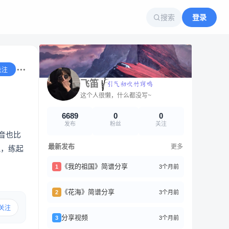
搜索
登录
关注
飞笛
这个人很懒，什么都没写~
6689
0
0
发布
粉丝
关注
音也比
最新发布
更多
飘，练起
《我的祖国》简谱分享
3个月前
1
《花海》简谱分享
3个月前
2
关注
分享视频
3个月前
3