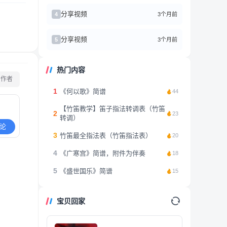
分享视频
3个月前
4
分享视频
3个月前
5
热门内容
看作者
1
《何以歌》简谱
44
【竹笛教学】笛子指法转调表（竹笛
2
23
转调）
论
3
竹笛最全指法表（竹笛指法表）
20
4
《广寒宫》简谱，附件为伴奏
18
5
《盛世国乐》简谱
15
宝贝回家