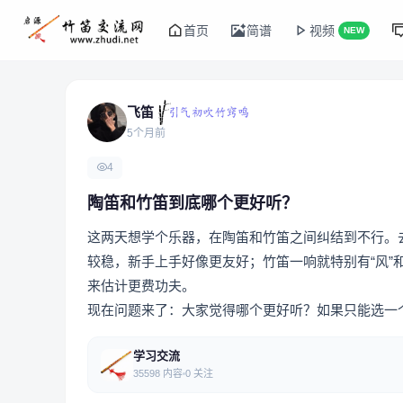
首页
简谱
视频
NEW
飞笛
5个月前
4
陶笛和竹笛到底哪个更好听？
这两天想学个乐器，在陶笛和竹笛之间纠结到不行。
较稳，新手上手好像更友好；竹笛一响就特别有“风”
来估计更费功夫。
现在问题来了：大家觉得哪个更好听？如果只能选一
学习交流
35598 内容
0 关注