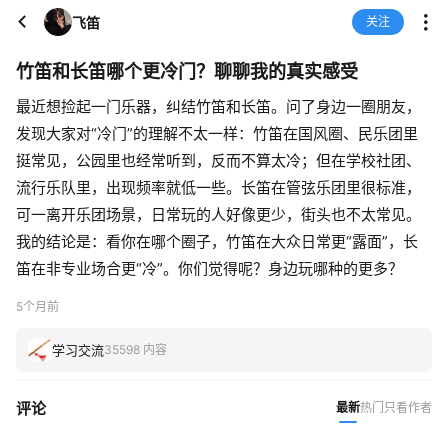
飞笛
关注
竹笛和长笛哪个更冷门？聊聊我的真实感受
最近想捡起一门乐器，纠结竹笛和长笛。问了身边一圈朋友，
发现大家对“冷门”的理解不太一样：竹笛在国风圈、民乐团里
挺常见，公园里也经常听到，反而不算太冷；但在学校社团、
流行乐队里，出现频率就低一些。长笛在管弦乐团里很标准，
可一离开乐团场景，日常玩的人好像更少，街头也不太常见。
我的结论是：看你在哪个圈子，竹笛在大众日常更“露面”，长
笛在非专业场合更“冷”。你们觉得呢？身边玩哪种的更多？
5个月前
学习交流
35598 内容
评论
最新
热门
只看作者