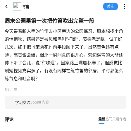
飞笛
关注
周末公园里第一次把竹笛吹出完整一段
今天带着新入手的竹笛去小区旁边的公园练习，原本想找个角
落悄悄吹，结果还是被风和鸟叫“打断”，节奏老是飘。试了好
几次，终于把《茉莉花》前半段顺下来了，虽然音色还有点
薄，高音也会破，但那一瞬间真的很开心。旁边遛弯的大爷还
停下听了会儿，说“有味道”。回家路上嘴唇都麻了，但感觉比
刷短视频充实多了。有没有同样在练竹笛的邻居，平时都怎么
练气息和吐音啊？
5个月前
学习交流
35598 内容
评论
最新
热门
只看作者