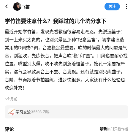
飞笛
关注
学竹笛要注意什么？我踩过的几个坑分享下
最近开始学竹笛，发现光看教程很容易走弯路。先说选笛子：
别一上来买太贵的，也别买景区那种“纪念品笛”，初学建议选
常用的D调或G调，音准稳定最重要。吹的时候最大的问题是气
息，别猛吹，先练长音，把声音吹“稳”和“圆”。口风也要耐心找
位置，嘴型别太僵，吹不响先别急着怪笛子。按孔一定要按严
实，漏气会导致高音上不去、音发飘。还有就是别只练曲子，
音阶、节奏跟着节拍器练，进步快很多。大家还有什么经验也
欢迎补充！
5个月前
学习交流
35598 内容
评论
最新
热门
只看作者