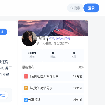
搜索
登录
关注
飞笛
这个人很懒，什么都没写~
6689
0
0
发布
粉丝
关注
气还得
最新发布
更多
能打得干
伴奏硬
《我的祖国》简谱分享
3个月前
1
《花海》简谱分享
3个月前
2
关注
分享视频
3个月前
3