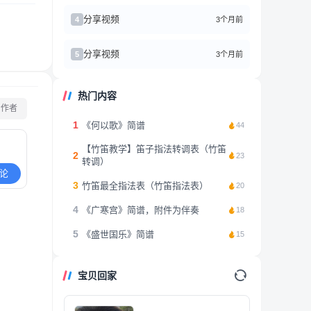
分享视频
3个月前
4
分享视频
3个月前
5
热门内容
看作者
1
《何以歌》简谱
44
【竹笛教学】笛子指法转调表（竹笛
2
23
转调）
论
3
竹笛最全指法表（竹笛指法表）
20
4
《广寒宫》简谱，附件为伴奏
18
5
《盛世国乐》简谱
15
宝贝回家