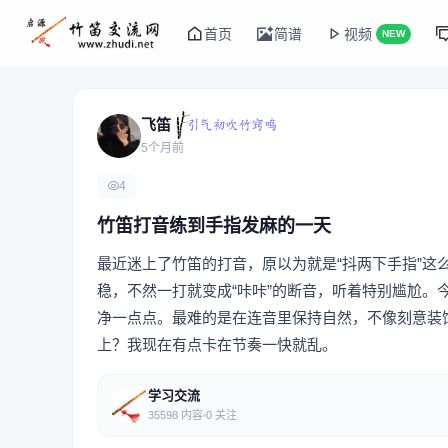
首页
简谱
视频
NEW
飞笛
5个月前
4
竹笛打音练到手指发麻的一天
最近迷上了竹笛的打音，原以为就是“抖两下手指”
稳，不然一打就变成“咔咔”的断音，听着特别尴尬
净一点点。最难的是在连音里保持自然，不像刻意装
上？我现在有点卡在节奏一快就乱。
学习交流
35598 内容
0 关注