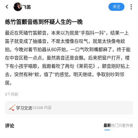
飞笛
关注
练竹笛颤音练到怀疑人生的一晚
最近在死磕竹笛颤音，本来以为就是“手指抖一抖”，结果一上
笛子就变成了抽搐音，不是太慢像在叹气，就是太快像电蚊
拍。今晚对着节拍器从60开始，一口气吹到嘴都麻了，终于能
在中音区稳一点点，虽然高音还是会飘。后来把窗户打开，楼
下有小孩学唱歌，我跟着吹了两句《茉莉花》，颤音刚好贴上
去，突然有种“欸，值了”的感觉。明天继续，争取别吵到邻
居。
5个月前
学习交流
35598 内容
评论
最新
热门
只看作者