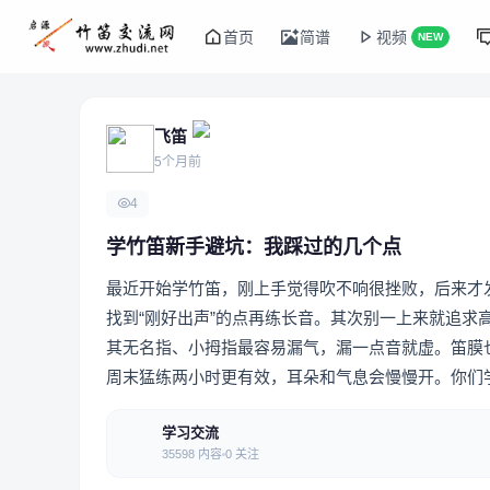
首页
简谱
视频
NEW
飞笛
5个月前
4
学竹笛新手避坑：我踩过的几个点
最近开始学竹笛，刚上手觉得吹不响很挫败，后来才
找到“刚好出声”的点再练长音。其次别一上来就追
其无名指、小拇指最容易漏气，漏一点音就虚。笛膜也
周末猛练两小时更有效，耳朵和气息会慢慢开。你们
学习交流
35598 内容
0 关注