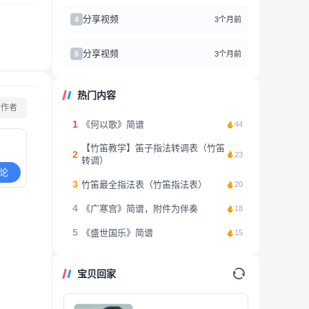
分享视频
3个月前
4
分享视频
3个月前
5
热门内容
看作者
1
《何以歌》简谱
44
【竹笛教学】笛子指法转调表（竹笛
2
23
转调）
论
3
竹笛最全指法表（竹笛指法表）
20
4
《广寒宫》简谱，附件为伴奏
18
5
《盛世国乐》简谱
15
宝贝回家