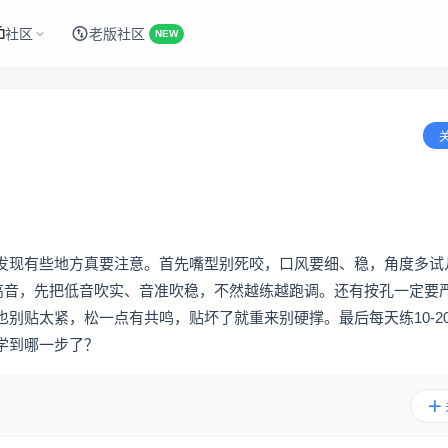
社区
老版社区
NEW
发现有些地方真要注意。首先嘴型别死咬，口风要细、稳，角度多试
求高音，先把低音吹实、音准吹稳，不然越练越跑调。还有按孔一定要
别贴太紧，松一点有共鸣，贴坏了就重来别硬撑。最后每天练10-2
学到哪一步了？