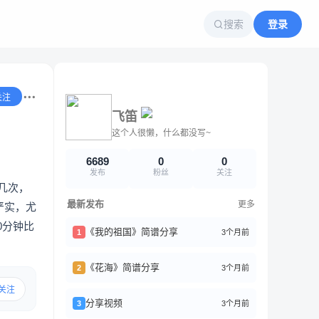
搜索
登录
关注
飞笛
这个人很懒，什么都没写~
6689
0
0
发布
粉丝
关注
几次，
最新发布
更多
严实，尤
0分钟比
《我的祖国》简谱分享
3个月前
1
《花海》简谱分享
3个月前
2
关注
分享视频
3个月前
3