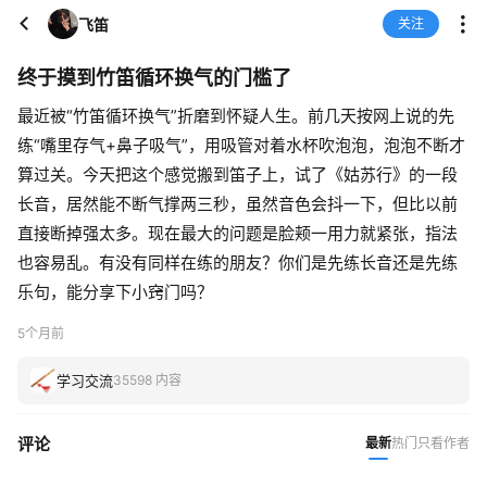
飞笛
关注
终于摸到竹笛循环换气的门槛了
最近被“竹笛循环换气”折磨到怀疑人生。前几天按网上说的先
练“嘴里存气+鼻子吸气”，用吸管对着水杯吹泡泡，泡泡不断才
算过关。今天把这个感觉搬到笛子上，试了《姑苏行》的一段
长音，居然能不断气撑两三秒，虽然音色会抖一下，但比以前
直接断掉强太多。现在最大的问题是脸颊一用力就紧张，指法
也容易乱。有没有同样在练的朋友？你们是先练长音还是先练
乐句，能分享下小窍门吗？
5个月前
学习交流
35598 内容
评论
最新
热门
只看作者