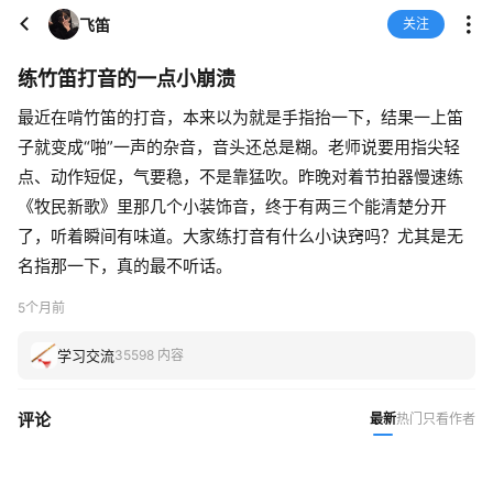
飞笛
关注
练竹笛打音的一点小崩溃
最近在啃竹笛的打音，本来以为就是手指抬一下，结果一上笛
子就变成“啪”一声的杂音，音头还总是糊。老师说要用指尖轻
点、动作短促，气要稳，不是靠猛吹。昨晚对着节拍器慢速练
《牧民新歌》里那几个小装饰音，终于有两三个能清楚分开
了，听着瞬间有味道。大家练打音有什么小诀窍吗？尤其是无
名指那一下，真的最不听话。
5个月前
学习交流
35598 内容
评论
最新
热门
只看作者