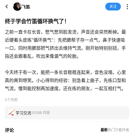
飞笛
关注
终于学会竹笛循环换气了！
之前一直卡在长音，憋气憋到脸发烫，声音还会突然断掉。最
近硬着头皮练“循环换气”：先把腮帮子存一点气，鼻子快速吸
一口，同时用腮部把气挤出去维持气流。刚开始特别别扭，手
指还会跟着乱，吹出来像漏气的轮胎。
今天终于有一次，能把一条长音稳稳连起来，音色没塌，心里
真的爽到想笑。小心得到的经验：别急着上曲子，先练口型和
气流，慢到能控制再加速度。还在练的朋友，一起互相打气。
5个月前
学习交流
35598 内容
评论
最新
热门
只看作者