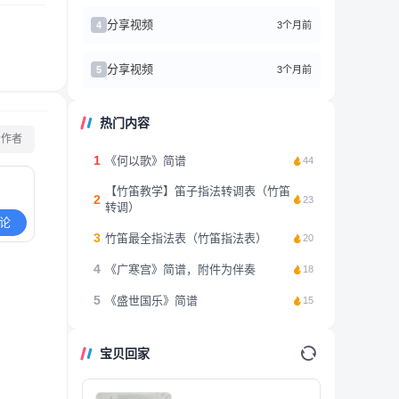
分享视频
3个月前
4
分享视频
3个月前
5
热门内容
看作者
1
《何以歌》简谱
44
【竹笛教学】笛子指法转调表（竹笛
2
23
转调）
论
3
竹笛最全指法表（竹笛指法表）
20
4
《广寒宫》简谱，附件为伴奏
18
5
《盛世国乐》简谱
15
宝贝回家