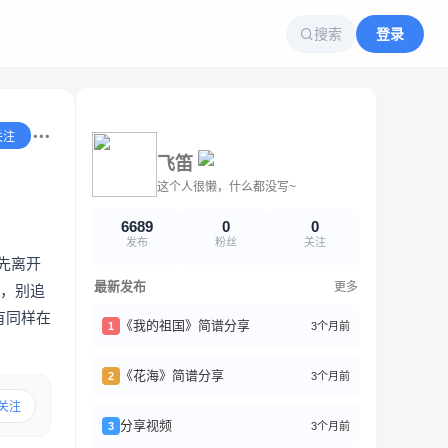
搜索
登录
关注
飞笛
这个人很懒，什么都没写~
6689
0
0
发布
粉丝
关注
先离开
最新发布
更多
始，别追
有同样在
《我的祖国》简谱分享
3个月前
1
《花海》简谱分享
3个月前
2
关注
分享视频
3个月前
3