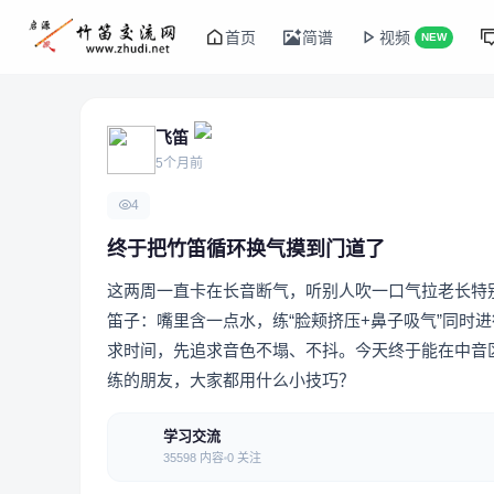
首页
简谱
视频
NEW
飞笛
5个月前
4
终于把竹笛循环换气摸到门道了
这两周一直卡在长音断气，听别人吹一口气拉老长特
笛子：嘴里含一点水，练“脸颊挤压+鼻子吸气”同时
求时间，先追求音色不塌、不抖。今天终于能在中音
练的朋友，大家都用什么小技巧？
学习交流
35598 内容
0 关注