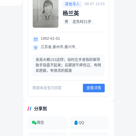
08-07 12:03
其他寻人
杨兰英
男
走失时21岁
1992-01-01
江苏省,泰州市,泰兴市,
身高大概153这样；幼时左手食指砍柴导
致手指直不起来；右脚放牛摔伤过，有明
显疤痕，有很浓的狐臭
数据来自宝贝回家
查看详情
分享到
微信
QQ