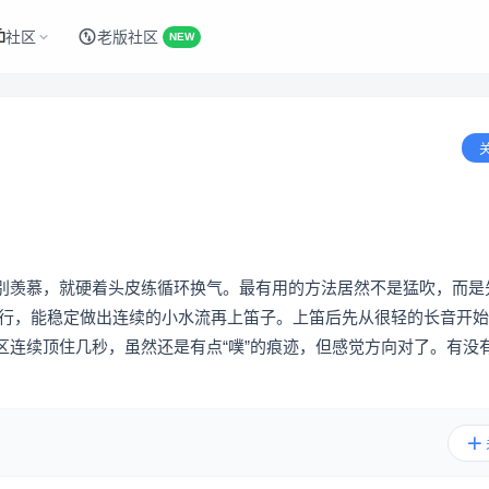
社区
老版社区
NEW
别羡慕，就硬着头皮练循环换气。最有用的方法居然不是猛吹，而是
进行，能稳定做出连续的小水流再上笛子。上笛后先从很轻的长音开
区连续顶住几秒，虽然还是有点“噗”的痕迹，但感觉方向对了。有没