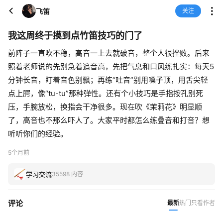
飞笛
关注
我这周终于摸到点竹笛技巧的门了
前阵子一直吹不稳，高音一上去就破音，整个人很挫败。后来
照着老师说的先别急着追音高，先把气息和口风练扎实：每天5
分钟长音，盯着音色别飘；再练“吐音”别用嗓子顶，用舌尖轻
点上腭，像“tu-tu”那种弹性。还有个小技巧是手指按孔别死
压，手腕放松，换指会干净很多。现在吹《茉莉花》明显顺
了，高音也不那么吓人了。大家平时都怎么练叠音和打音？想
听听你们的经验。
5个月前
学习交流
35598 内容
评论
最新
热门
只看作者