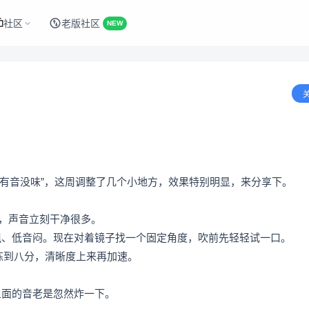
社区
老版社区
NEW
有音没味”，这周调整了几个小地方，效果特别明显，来分享下。
直，声音立刻干净很多。
飘、低音闷。现在对着镜子找一个固定角度，吹前先轻轻试一口。
音符练到八分，清晰度上来再加速。
上面的音老是忽然炸一下。