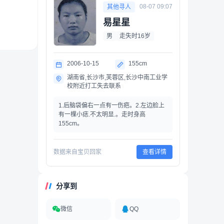
08-07 09:07
其他寻人
易星星
男
走失时16岁
2006-10-15
155cm
湖南省,长沙市,芙蓉区,长沙中南工业学
校附近打工失去联系
1.后脑袋偏右一点有一伤疤。2.左边脸上
有一棵小痣.不太明显.。走时身高
155cm。
数据来自宝贝回家
查看详情
分享到
微信
QQ