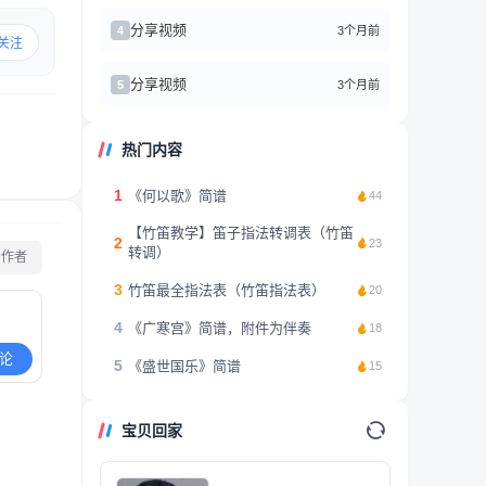
分享视频
3个月前
4
关注
分享视频
3个月前
5
热门内容
1
《何以歌》简谱
44
【竹笛教学】笛子指法转调表（竹笛
2
23
转调）
看作者
3
竹笛最全指法表（竹笛指法表）
20
4
《广寒宫》简谱，附件为伴奏
18
论
5
《盛世国乐》简谱
15
宝贝回家