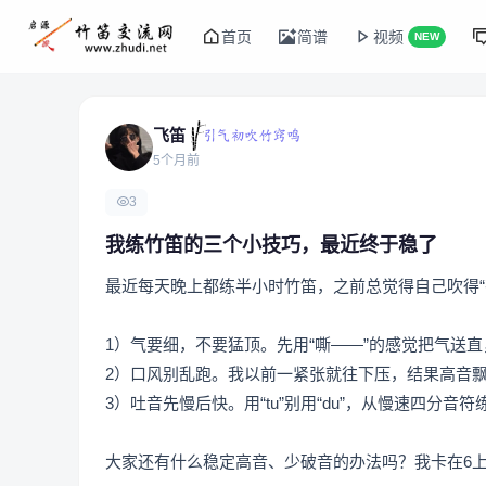
首页
简谱
视频
NEW
飞笛
5个月前
3
我练竹笛的三个小技巧，最近终于稳了
最近每天晚上都练半小时竹笛，之前总觉得自己吹得“
1）气要细，不要猛顶。先用“嘶——”的感觉把气送
2）口风别乱跑。我以前一紧张就往下压，结果高音
3）吐音先慢后快。用“tu”别用“du”，从慢速四分
大家还有什么稳定高音、少破音的办法吗？我卡在6