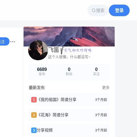
搜索
登录
关注
飞笛
这个人很懒，什么都没写~
6689
0
0
发布
粉丝
关注
最新发布
更多
《我的祖国》简谱分享
3个月前
1
《花海》简谱分享
3个月前
2
分享视频
3个月前
3