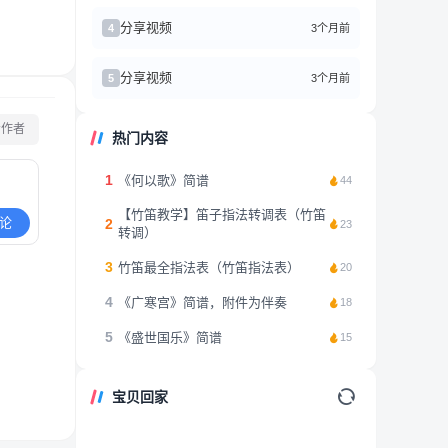
分享视频
3个月前
4
分享视频
3个月前
5
看作者
热门内容
1
《何以歌》简谱
44
【竹笛教学】笛子指法转调表（竹笛
论
2
23
转调）
3
竹笛最全指法表（竹笛指法表）
20
4
《广寒宫》简谱，附件为伴奏
18
5
《盛世国乐》简谱
15
宝贝回家