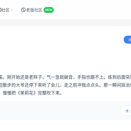
社区
老版社区
NEW
笛。刚开始还是老样子，气一急就破音，手指也跟不上。练到后面突
边散步的大爷还停下来听了会儿，走之前冲我点点头。那一瞬间挺治
，慢慢把《茉莉花》完整吹下来。