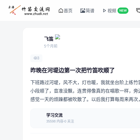
首页
简谱
视频
NEW
飞笛
5个月前
3
昨晚在河堤边第一次把竹笛吹顺了
下班路过河堤，风不大，灯也暖，我就坐台阶上练竹
小段顺了，音准没飘，连贯得像真的在唱歌一样，旁
感觉一天的烦躁都被吹散了。以后我打算每周来两次
学习交流
35598 内容
0 关注