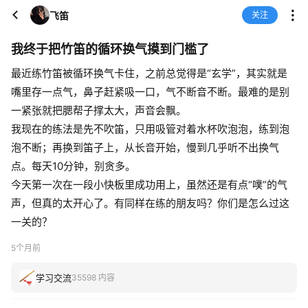
飞笛
关注
我终于把竹笛的循环换气摸到门槛了
最近练竹笛被循环换气卡住，之前总觉得是“玄学”，其实就是
嘴里存一点气，鼻子赶紧吸一口，气不断音不断。最难的是别
一紧张就把腮帮子撑太大，声音会飘。
我现在的练法是先不吹笛，只用吸管对着水杯吹泡泡，练到泡
泡不断；再换到笛子上，从长音开始，慢到几乎听不出换气
点。每天10分钟，别贪多。
今天第一次在一段小快板里成功用上，虽然还是有点“噗”的气
声，但真的太开心了。有同样在练的朋友吗？你们是怎么过这
一关的？
5个月前
学习交流
35598 内容