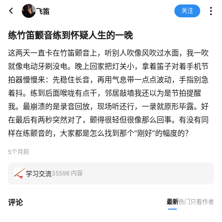
飞笛
关注
练竹笛颤音练到怀疑人生的一晚
这两天一直卡在竹笛颤音上，听别人吹像风吹过水面，我一吹
就像电动牙刷没电。晚上回家把灯关小，拿着笛子对着手机节
拍器慢慢来：先稳住长音，再用气息带一点点波动，手指别急
着抖。练到后面喉咙有点干，邻居敲墙我还以为是节拍提醒
我。最崩溃的是录音回放，现场听还行，一录就原形毕露。好
在最后有两秒突然对了，颤得很轻但很像那么回事。有没有同
样在练颤音的，大家都是怎么找到那个“刚好”的幅度的？
5个月前
学习交流
35598 内容
评论
最新
热门
只看作者