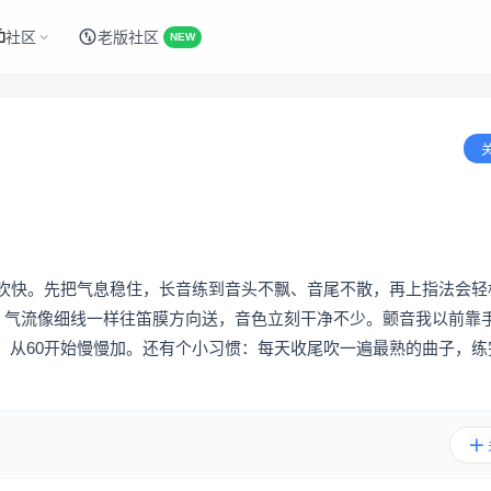
社区
老版社区
NEW
着吹快。先把气息稳住，长音练到音头不飘、音尾不散，再上指法会轻
紧，气流像细线一样往笛膜方向送，音色立刻干净不少。颤音我以前靠
，从60开始慢慢加。还有个小习惯：每天收尾吹一遍最熟的曲子，练