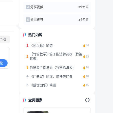
分享视频
3个月前
4
分享视频
3个月前
5
热门内容
看作者
1
《何以歌》简谱
44
【竹笛教学】笛子指法转调表（竹笛
2
23
转调）
论
3
竹笛最全指法表（竹笛指法表）
20
4
《广寒宫》简谱，附件为伴奏
18
5
《盛世国乐》简谱
15
宝贝回家