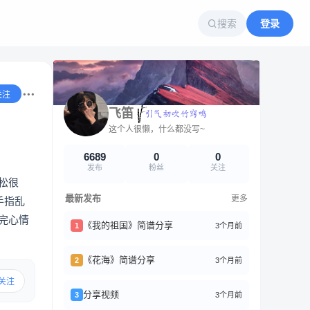
搜索
登录
关注
飞笛
这个人很懒，什么都没写~
6689
0
0
发布
粉丝
关注
松很
最新发布
更多
手指乱
完心情
《我的祖国》简谱分享
3个月前
1
《花海》简谱分享
3个月前
2
关注
分享视频
3个月前
3