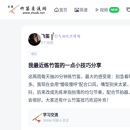
首页
简谱
视频
NEW
飞笛
5个月前
3
我最近练竹笛的一点小技巧分享
这两周每天抽20分钟练竹笛，最大的感受是：别急
多。我现在会用“慢吸慢呼”配合口风，嘴型别夹太
抖，后来改成先练单指抬落的均匀节奏，配合节拍器
会很好。大家还有什么竹笛技巧欢迎补充！
学习交流
35598 内容
0 关注