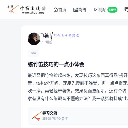
首页
简谱
视频
NEW
飞笛
5个月前
4
练竹笛技巧的一点小体会
最近又把竹笛捡起来练，发现技巧这东西真得靠“拆开
音，ta-ka分开练，速度先慢到不难受，再一点点提
吹干净，再轻轻带装饰，效果反而更耐听。还有个坑
家有没有什么练颤音不僵的办法？我一紧张就抖成“电
学习交流
35598 内容
0 关注