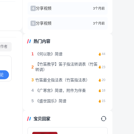
分享视频
3个月前
4
分享视频
3个月前
5
热门内容
看作者
1
《何以歌》简谱
44
【竹笛教学】笛子指法转调表（竹笛
2
23
转调）
论
3
竹笛最全指法表（竹笛指法表）
20
4
《广寒宫》简谱，附件为伴奏
18
5
《盛世国乐》简谱
15
宝贝回家