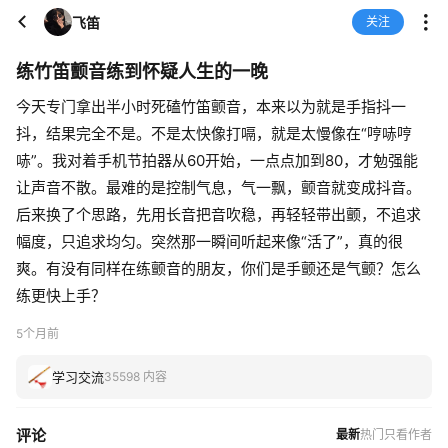
飞笛
关注
练竹笛颤音练到怀疑人生的一晚
今天专门拿出半小时死磕竹笛颤音，本来以为就是手指抖一
抖，结果完全不是。不是太快像打嗝，就是太慢像在“哼哧哼
哧”。我对着手机节拍器从60开始，一点点加到80，才勉强能
让声音不散。最难的是控制气息，气一飘，颤音就变成抖音。
后来换了个思路，先用长音把音吹稳，再轻轻带出颤，不追求
幅度，只追求均匀。突然那一瞬间听起来像“活了”，真的很
爽。有没有同样在练颤音的朋友，你们是手颤还是气颤？怎么
练更快上手？
5个月前
学习交流
35598 内容
评论
最新
热门
只看作者