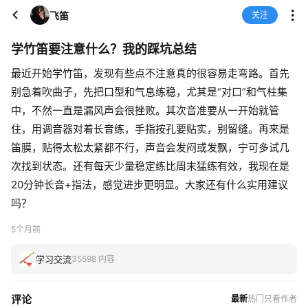
飞笛
关注
学竹笛要注意什么？我的踩坑总结
最近开始学竹笛，发现有些点不注意真的很容易走弯路。首先
别急着吹曲子，先把口型和气息练稳，尤其是“对口”和气柱集
中，不然一直是漏风声会很挫败。其次音准要从一开始就管
住，用调音器对着长音练，手指按孔要贴实，别留缝。再来是
笛膜，贴得太松太紧都不行，声音会发闷或发飘，宁可多试几
次找到状态。还有每天少量稳定练比周末猛练有效，我现在是
20分钟长音+指法，感觉进步更明显。大家还有什么实用建议
吗？
5个月前
学习交流
35598 内容
评论
最新
热门
只看作者