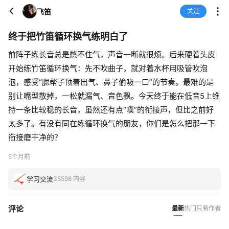
飞笛
关注
终于把竹笛循环换气练明白了
前阵子练长音总是憋不住气，声音一断就很烦。后来硬着头皮
开始练竹笛循环换气：先不吹曲子，就对着水杯用吸管吹泡
泡，感受“腮帮子顶着出气、鼻子偷吸一口”的节奏。最难的是
别让嘴型散掉，一松就漏气、音色飘。今天终于能在低音5上维
持一条比较稳的长音，虽然还有点“噗”的衔接声，但比之前好
太多了。有没有同在练循环换气的朋友，你们是怎么把那一下
衔接磨干净的？
5个月前
学习交流
35598 内容
评论
最新
热门
只看作者