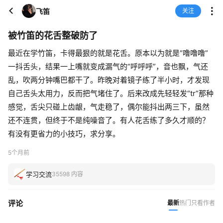
飞笛
关注
被竹笛的花舌整破防了
最近在学竹笛，卡得最狠的就是花舌。原本以为就是“噜噜噜”
一抖舌头，结果一上嘴就变成漏气的“呼呼呼”，音也飘，气还
乱，吹两分钟嘴巴都干了。昨晚对着镜子练了半小时，才发现
自己舌头太用力，反而把气堵住了。后来改成先轻轻发“tr”那种
感觉，舌尖只碰上齿龈，气走稳了，偶尔能抖出两三下，虽然
还不连贯，但终于不是纯噪音了。有人花舌练了多久才顺的？
有没有更省力的小技巧，求分享。
5个月前
学习交流
35598 内容
评论
最新
热门
只看作者