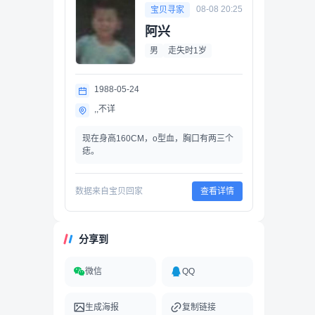
08-08 20:25
宝贝寻家
阿兴
男
走失时1岁
1988-05-24
,,不详
现在身高160CM，o型血，胸口有两三个
痣。
数据来自宝贝回家
查看详情
分享到
微信
QQ
生成海报
复制链接