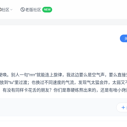
社区
老版社区
NEW
。别人一句“rrrr”就能连上旋律，我这边要么是空气声，要么直接
放到“tu”里过渡；也换过不同速度的气流，发现气太猛会炸，太弱又
。有没有同样卡花舌的朋友？你们是靠硬练熬出来的，还是有啥小窍