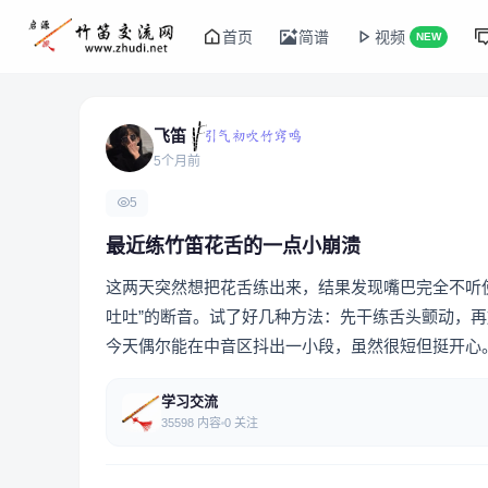
首页
简谱
视频
NEW
飞笛
5个月前
5
最近练竹笛花舌的一点小崩溃
这两天突然想把花舌练出来，结果发现嘴巴完全不听使唤
吐吐”的断音。试了好几种方法：先干练舌头颤动，再
今天偶尔能在中音区抖出一小段，虽然很短但挺开心
学习交流
35598 内容
0 关注