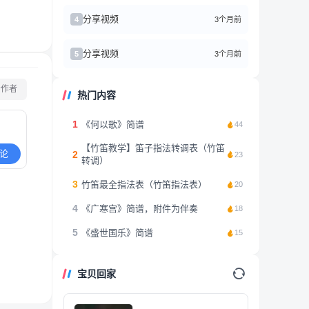
分享视频
3个月前
4
分享视频
3个月前
5
看作者
热门内容
1
《何以歌》简谱
44
【竹笛教学】笛子指法转调表（竹笛
论
2
23
转调）
3
竹笛最全指法表（竹笛指法表）
20
4
《广寒宫》简谱，附件为伴奏
18
5
《盛世国乐》简谱
15
宝贝回家