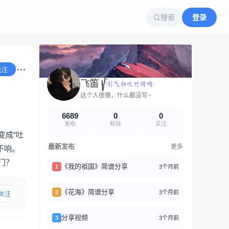
搜索
登录
关注
飞笛
这个人很懒，什么都没写~
6689
0
0
发布
粉丝
关注
变成“吐
最新发布
更多
不响。
门？
《我的祖国》简谱分享
3个月前
1
《花海》简谱分享
3个月前
2
关注
分享视频
3个月前
3