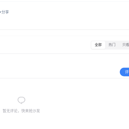
分享
全部
热门
只
评
暂无评论，快来抢沙发