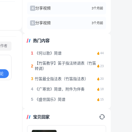
分享视频
3个月前
4
分享视频
3个月前
5
热门内容
看作者
1
《何以歌》简谱
44
【竹笛教学】笛子指法转调表（竹笛
2
23
转调）
论
3
竹笛最全指法表（竹笛指法表）
20
4
《广寒宫》简谱，附件为伴奏
18
5
《盛世国乐》简谱
15
宝贝回家