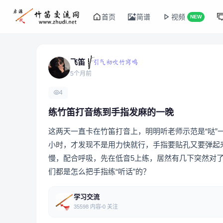
首页
简谱
视频
NEW
飞笛
5个月前
4
练竹笛打音练到手指发麻的一晚
这两天一直卡在竹笛打音上，明明听老师示范是“哒”
小时，才发现不是用力快就行，手指要贴孔又要弹起
慢，配合呼吸，先在低音5上练，居然有几下突然对
们都是怎么把手指练“听话”的？
学习交流
35598 内容
0 关注