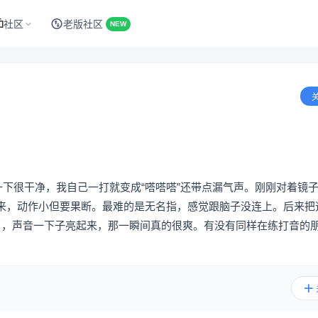
社区
老版社区
NEW
一下很干净，我自己一打就变成“嗒嗒嗒”还带点漏气声。刚刚对着镜
来，动作小但要果断。最难的是无名指，感觉跟脑子没连上。后来把
了，声音一下子亮起来，那一瞬间真的很爽。有没有同样在练打音的