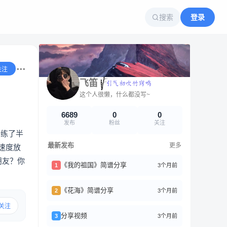
搜索
登录
关注
飞笛
这个人很懒，什么都没写~
6689
0
0
发布
粉丝
关注
子练了半
最新发布
更多
速度放
朋友？你
《我的祖国》简谱分享
3个月前
1
《花海》简谱分享
3个月前
2
关注
分享视频
3个月前
3