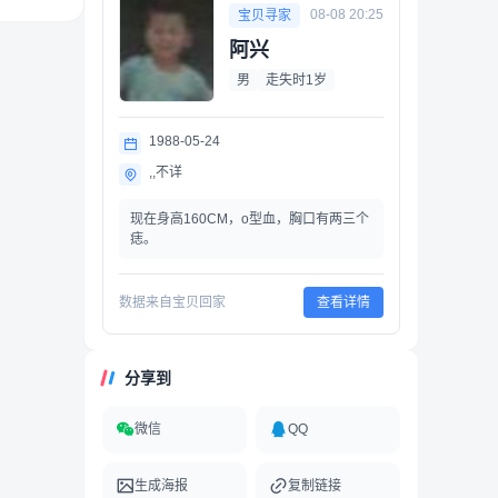
08-08 20:25
宝贝寻家
阿兴
男
走失时1岁
1988-05-24
,,不详
现在身高160CM，o型血，胸口有两三个
痣。
数据来自宝贝回家
查看详情
分享到
微信
QQ
生成海报
复制链接