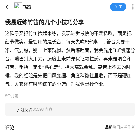
飞笛
关注
我最近练竹笛的几个小技巧分享
这阵子又把竹笛捡起来练，发现进步最快的不是猛吹，而是把
细节做实。最管用的是长音：每天先吹5分钟，盯着音头要干
净、气要稳，别一上来就飘。然后练吐音，我会先用“tu”慢速分
音，嘴巴别太用力，速度上来前先保证颗粒感。再来是滑音和
打音，手指一定要“贴孔走”，抬太高就会乱。高音上不去的时
候，我的经验是先把口风变细、角度稍微往里收，而不是硬加
气。大家还有哪些练笛的小窍门？我也想抄作业。
5个月前
学习交流
35598 内容
评论
最新
热门
只看作者