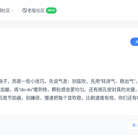
社区
老版社区
NEW
曲子，而是一些小技巧。先说气息：别猛吹，先用“轻进气、稳出气”
齿龈，练“du-du”慢到快，颗粒感会更均匀。还有按孔密封真的关键
后是节拍器，别嫌烦，慢速把每个音吹稳，比刷速度有效。你们还有