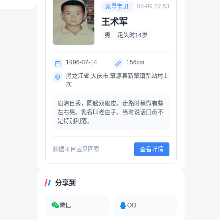
08-09 22:53
家寻宝贝
王术军
男
走失时14岁
1996-07-14
156cm
黑龙江省,大庆市,肇源县新肇镇新站村上
坎
眉清目秀，圆脸双眼皮。走路时稍微有些
左右晃。乳名叫老庄子。当时说话口齿不
是特别利落。
数据来自宝贝回家
查看详情
分享到
微信
QQ