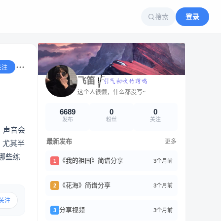
搜索
登录
关注
飞笛
这个人很懒，什么都没写~
6689
0
0
发布
粉丝
关注
，声音会
最新发布
更多
，尤其半
哪些练
《我的祖国》简谱分享
3个月前
1
《花海》简谱分享
3个月前
2
关注
分享视频
3个月前
3