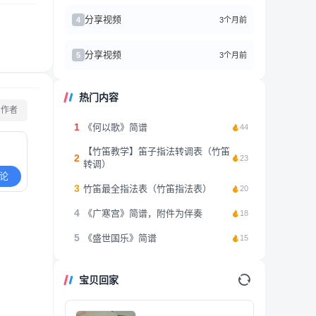
分享视频
3个月前
4
分享视频
3个月前
5
热门内容
看作者
1
《何以歌》简谱
44
【竹笛教学】笛子指法转调表（竹笛
2
23
转调）
论
3
竹笛最全指法表（竹笛指法表）
20
4
《广寒宫》简谱，附件为伴奏
18
5
《盛世国乐》简谱
15
宝贝回家