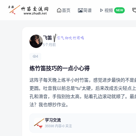
首页
简谱
视频
NEW
飞笛
5个月前
4
练竹笛技巧的一点小心得
这阵子每天晚上练半小时竹笛，感觉进步最快的不是
更圆。吐音我以前总是“tu”太硬，后来改成舌尖轻点上
孔和滑音，手指别抬太高，贴着孔边滚动就顺了。最
法？我也想抄作业。
学习交流
35598 内容
0 关注