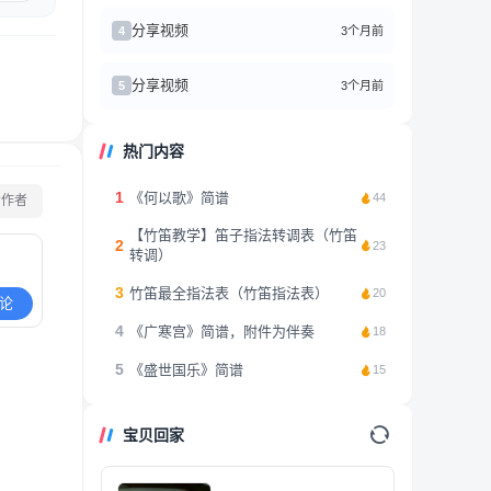
分享视频
3个月前
4
分享视频
3个月前
5
热门内容
1
《何以歌》简谱
44
看作者
【竹笛教学】笛子指法转调表（竹笛
2
23
转调）
3
竹笛最全指法表（竹笛指法表）
20
论
4
《广寒宫》简谱，附件为伴奏
18
5
《盛世国乐》简谱
15
宝贝回家