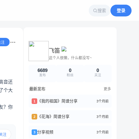
搜索
登录
关注
飞笛
这个人很懒，什么都没写~
6689
0
0
发布
粉丝
关注
高音还
最新发布
更多
了个大
《我的祖国》简谱分享
3个月前
1
友？你
《花海》简谱分享
3个月前
2
分享视频
3个月前
3
关注