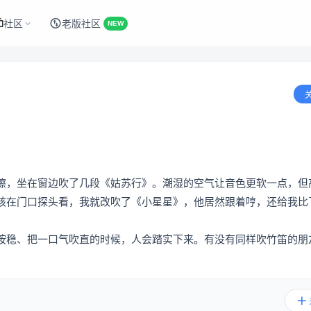
社区
老版社区
NEW
擦，坐在窗边吹了几段《姑苏行》。潮湿的空气让音色更软一点，但
孩在门口探头看，我就改吹了《小星星》，他居然跟着哼，还给我比
按稳、把一口气吹直的时候，人会踏实下来。有没有同样吹竹笛的朋