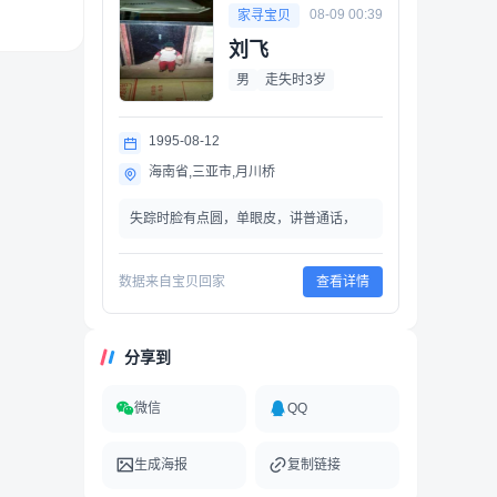
08-09 00:39
家寻宝贝
刘飞
男
走失时3岁
1995-08-12
海南省,三亚市,月川桥
失踪时脸有点圆，单眼皮，讲普通话，
数据来自宝贝回家
查看详情
分享到
微信
QQ
生成海报
复制链接