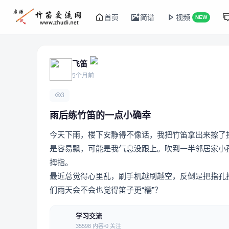
首页
简谱
视频
NEW
飞笛
5个月前
3
雨后练竹笛的一点小确幸
今天下雨，楼下安静得不像话，我把竹笛拿出来擦了
是容易飘，可能是我气息没跟上。吹到一半邻居家小
拇指。
最近总觉得心里乱，刷手机越刷越空，反倒是把指孔
们雨天会不会也觉得笛子更“糯”？
学习交流
35598 内容
0 关注