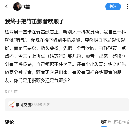
飞笛
关注
我终于把竹笛颤音吹顺了
这两周一直卡在竹笛颤音上，听别人一抖就灵动，我自己一抖
就像“喘气”。昨晚在楼下练到手指发酸，突然明白不是越快越
好，而是气要稳、指头要松，先把一个音吹圆，再轻轻带一点
点抖。今天早上再试《姑苏行》那几句，颤音一出来，整段立
刻有了呼吸感，自己都忍不住笑了。还有个小发现：练之前先
做两分钟长音，颤音更容易出来。有没有同样在练颤音的朋
友，你们是用指颤多还是气颤多？
5个月前
学习交流
35598 内容
评论
最新
热门
只看作者