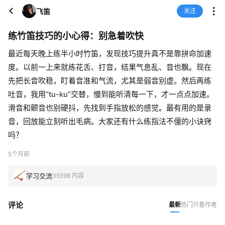
飞笛
关注
练竹笛技巧的小心得：别急着吹快
最近每天晚上练半小时竹笛，发现技巧提升真不是靠拼命加速
度。以前一上来就练花舌、打音，结果气息乱、音也飘。现在
先把长音吹稳，盯着音准和气流，尤其是弱音别虚。然后再练
吐音，我用“tu-ku”交替，慢到能听清每一下，才一点点加速。
滑音和颤音也别硬抖，先找到手指放松的感觉。最有用的是录
音，回放能立刻听出毛病。大家还有什么练指法不僵的小诀窍
吗？
5个月前
学习交流
35598 内容
评论
最新
热门
只看作者