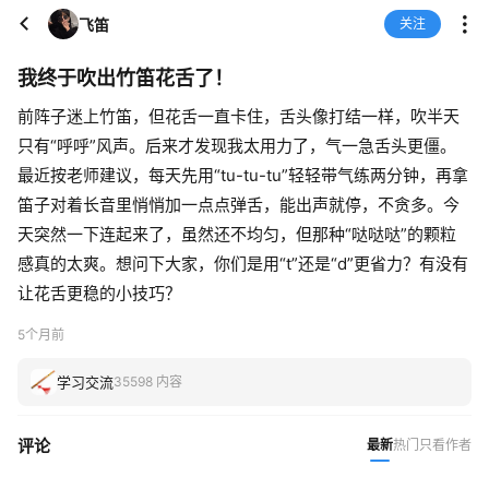
飞笛
关注
我终于吹出竹笛花舌了！
前阵子迷上竹笛，但花舌一直卡住，舌头像打结一样，吹半天
只有“呼呼”风声。后来才发现我太用力了，气一急舌头更僵。
最近按老师建议，每天先用“tu-tu-tu”轻轻带气练两分钟，再拿
笛子对着长音里悄悄加一点点弹舌，能出声就停，不贪多。今
天突然一下连起来了，虽然还不均匀，但那种“哒哒哒”的颗粒
感真的太爽。想问下大家，你们是用“t”还是“d”更省力？有没有
让花舌更稳的小技巧？
5个月前
学习交流
35598 内容
评论
最新
热门
只看作者