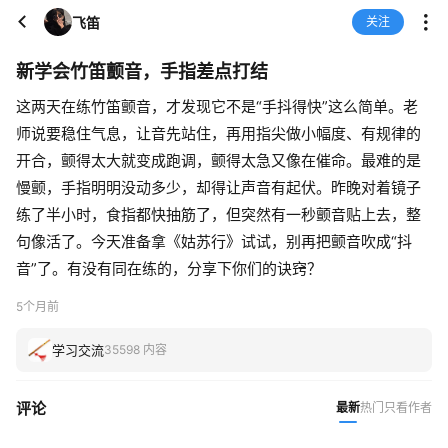
飞笛
关注
新学会竹笛颤音，手指差点打结
这两天在练竹笛颤音，才发现它不是“手抖得快”这么简单。老
师说要稳住气息，让音先站住，再用指尖做小幅度、有规律的
开合，颤得太大就变成跑调，颤得太急又像在催命。最难的是
慢颤，手指明明没动多少，却得让声音有起伏。昨晚对着镜子
练了半小时，食指都快抽筋了，但突然有一秒颤音贴上去，整
句像活了。今天准备拿《姑苏行》试试，别再把颤音吹成“抖
音”了。有没有同在练的，分享下你们的诀窍？
5个月前
学习交流
35598 内容
评论
最新
热门
只看作者