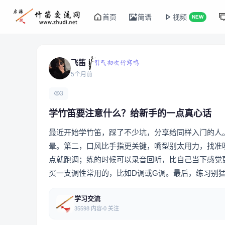
首页
简谱
视频
NEW
飞笛
5个月前
3
学竹笛要注意什么？给新手的一点真心话
最近开始学竹笛，踩了不少坑，分享给同样入门的人
晕。第二，口风比手指更关键，嘴型别太用力，找准
点就跑调；练的时候可以录音回听，比自己当下感觉
买一支调性常用的，比如D调或G调。最后，练习别
学习交流
35598 内容
0 关注