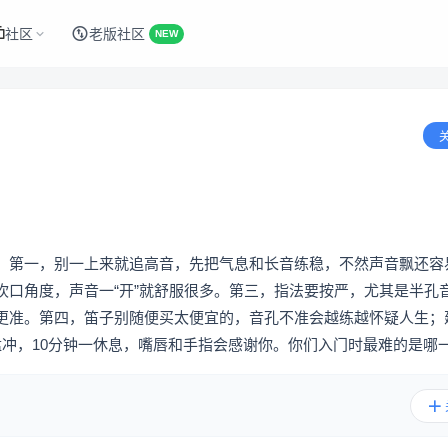
社区
老版社区
NEW
。第一，别一上来就追高音，先把气息和长音练稳，不然声音飘还容
吹口角度，声音一“开”就舒服很多。第三，指法要按严，尤其是半孔
更准。第四，笛子别随便买太便宜的，音孔不准会越练越怀疑人生；
猛冲，10分钟一休息，嘴唇和手指会感谢你。你们入门时最难的是哪