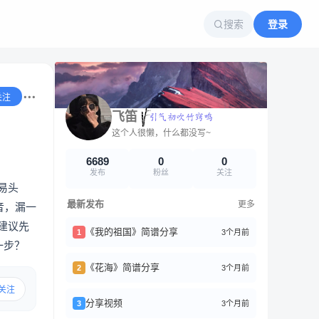
搜索
登录
关注
飞笛
这个人很懒，什么都没写~
6689
0
0
发布
粉丝
关注
易头
最新发布
更多
音，漏一
建议先
《我的祖国》简谱分享
3个月前
1
一步？
《花海》简谱分享
3个月前
2
关注
分享视频
3个月前
3