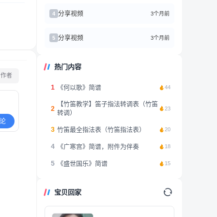
分享视频
3个月前
4
分享视频
3个月前
5
热门内容
看作者
1
《何以歌》简谱
44
【竹笛教学】笛子指法转调表（竹笛
2
23
转调）
论
3
竹笛最全指法表（竹笛指法表）
20
4
《广寒宫》简谱，附件为伴奏
18
5
《盛世国乐》简谱
15
宝贝回家