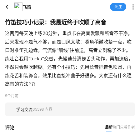
飞笛
关注
竹笛技巧小记录：我最近终于吹顺了高音
这两周每天晚上练20分钟，重点卡在高音发飘和断音不干净。
后来发现不是气不够，而是口风太散：嘴角稍微收紧一点，吹
口对准笛孔边缘，气流像“细线”往前送，高音立刻稳了不少。
练吐音我用“tu-ku”交替，先慢速分清楚舌头动作，再加速度，
不然只会越吹越糊。还有个小技巧：先用长音把音色吹圆，再
练花舌和装饰音，效果比直接冲曲子好很多。大家还有什么稳
高音的方法吗？
5个月前
学习交流
35598 内容
评论
最新
热门
只看作者