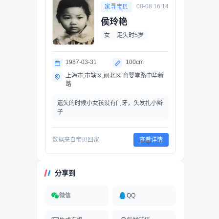
08-08 16:14
家寻宝贝
侯玲艳
女
走失时5岁
1987-03-31
100cm
上海市,市辖区,闸北区 育婴堂路中华新
路
遗失的时候小女孩没有门牙，头发扎小辫
子
数据来自宝贝回家
查看详情
分享到
微信
QQ