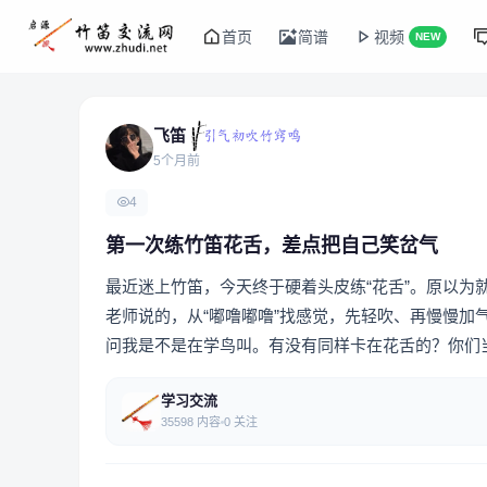
首页
简谱
视频
NEW
飞笛
5个月前
4
第一次练竹笛花舌，差点把自己笑岔气
最近迷上竹笛，今天终于硬着头皮练“花舌”。原以
老师说的，从“嘟噜嘟噜”找感觉，先轻吹、再慢慢
问我是不是在学鸟叫。有没有同样卡在花舌的？你们当
学习交流
35598 内容
0 关注