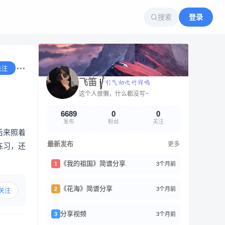
搜索
登录
关注
飞笛
这个人很懒，什么都没写~
6689
0
0
发布
粉丝
关注
后来照着
最新发布
更多
练习，还
《我的祖国》简谱分享
3个月前
1
《花海》简谱分享
3个月前
2
关注
分享视频
3个月前
3