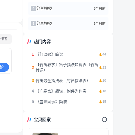
分享视频
3个月前
4
分享视频
3个月前
5
看作者
热门内容
1
《何以歌》简谱
44
【竹笛教学】笛子指法转调表（竹笛
论
2
23
转调）
3
竹笛最全指法表（竹笛指法表）
20
4
《广寒宫》简谱，附件为伴奏
18
5
《盛世国乐》简谱
15
宝贝回家