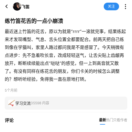
飞笛
关注
练竹笛花舌的一点小崩溃
最近迷上竹笛的花舌，原以为就是“rrrr”一滚就完事，结果练起
来才发现嘴型、气息、舌头位置全都要配合。前两天把自己练
到像在学猫叫，家里人路过都问我是不是感冒了。今天稍微有
点进步：先不急着吹长音，改成轻轻送气，让舌尖贴上齿龈再
放开，断断续续能出点“哒哒”的感觉，但一上到高音就又散
了。有没有同样在练花舌的朋友，你们卡关的时候怎么调整
的？想听听经验，免得我一直在原地打转。
5个月前
学习交流
35598 内容
评论
最新
热门
只看作者