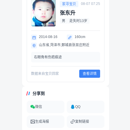
08-07 07:25
家寻宝贝
张东升
男
走失时13岁
2014-08-16
160cm
山东省,菏泽市,鄄城县张显庄附近
右眼角有伤疤痕迹
数据来自宝贝回家
查看详情
分享到
微信
QQ
生成海报
复制链接