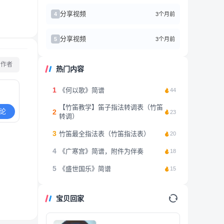
分享视频
3个月前
4
分享视频
3个月前
5
看作者
热门内容
1
《何以歌》简谱
44
【竹笛教学】笛子指法转调表（竹笛
论
2
23
转调）
3
竹笛最全指法表（竹笛指法表）
20
4
《广寒宫》简谱，附件为伴奏
18
5
《盛世国乐》简谱
15
宝贝回家