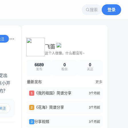
搜索
登录
关注
飞笛
这个人很懒，什么都没写~
6689
0
0
发布
粉丝
关注
定出
最新发布
更多
点小开
的？
《我的祖国》简谱分享
3个月前
1
《花海》简谱分享
3个月前
2
关注
分享视频
3个月前
3