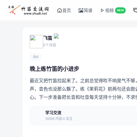
首页
简谱
视频
NEW
飞笛
5个月前
4
晚上练竹笛的小进步
最近又把竹笛捡起来了。之前总觉得吹不响是气不够
声，音色也没那么飘了。练《茉莉花》前两句还会跑
心。下一步准备把长音和吐音每天坚持十分钟，不求
学习交流
35598 内容
0 关注