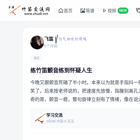
首页
简谱
视频
NEW
飞笛
5个月前
3
练竹笛颤音练到怀疑人生
今晚又跟颤音死磕了半小时。本来以为就是手指抖一
笑了。后来按老师说的，把速度先放慢，指腹别离孔
奇的是，颤音一稳，整句旋律立刻有了情绪，像在说
学习交流
35598 内容
0 关注