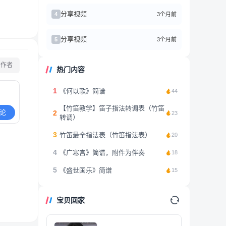
分享视频
3个月前
4
分享视频
3个月前
5
看作者
热门内容
1
《何以歌》简谱
44
【竹笛教学】笛子指法转调表（竹笛
论
2
23
转调）
3
竹笛最全指法表（竹笛指法表）
20
4
《广寒宫》简谱，附件为伴奏
18
5
《盛世国乐》简谱
15
宝贝回家