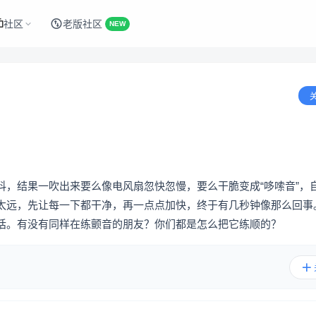
社区
老版社区
NEW
抖，结果一吹出来要么像电风扇忽快忽慢，要么干脆变成“哆嗦音”，
太远，先让每一下都干净，再一点点加快，终于有几秒钟像那么回事
话。有没有同样在练颤音的朋友？你们都是怎么把它练顺的？