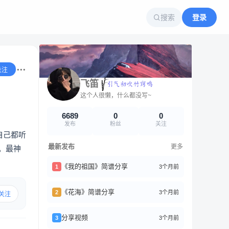
搜索
登录
关注
飞笛
这个人很懒，什么都没写~
6689
0
0
发布
粉丝
关注
自己都听
最新发布
更多
。最神
《我的祖国》简谱分享
3个月前
1
《花海》简谱分享
3个月前
2
关注
分享视频
3个月前
3