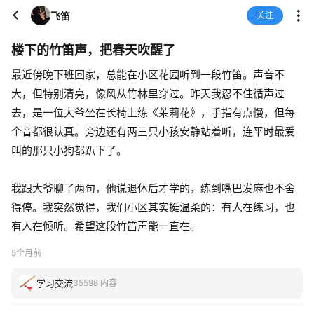
飞笛
关注
楼下的竹笛声，把春天吹醒了
最近傍晚下班回家，总能在小区花园听到一段竹笛。声音不
大，但特别清亮，像风从竹林里穿过。昨天我忍不住循声过
去，是一位大爷坐在长椅上练《茉莉花》，手指有点慢，但每
个音都很认真。旁边还有两三只小孩安静站着听，连平时最爱
叫的那只小狗都趴下了。
我跟大爷聊了两句，他说退休后才学的，练到嘴巴发麻也不舍
得停。我突然觉得，我们小区其实挺温柔的：有人在练习，也
有人在倾听。希望这段竹笛声能一直在。
5个月前
学习交流
35598 内容