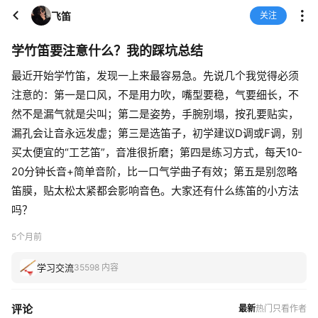
飞笛
关注
学竹笛要注意什么？我的踩坑总结
最近开始学竹笛，发现一上来最容易急。先说几个我觉得必须
注意的：第一是口风，不是用力吹，嘴型要稳，气要细长，不
然不是漏气就是尖叫；第二是姿势，手腕别塌，按孔要贴实，
漏孔会让音永远发虚；第三是选笛子，初学建议D调或F调，别
买太便宜的“工艺笛”，音准很折磨；第四是练习方式，每天10-
20分钟长音+简单音阶，比一口气学曲子有效；第五是别忽略
笛膜，贴太松太紧都会影响音色。大家还有什么练笛的小方法
吗？
5个月前
学习交流
35598 内容
评论
最新
热门
只看作者