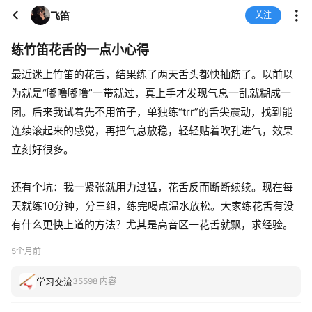
飞笛
关注
练竹笛花舌的一点小心得
最近迷上竹笛的花舌，结果练了两天舌头都快抽筋了。以前以
为就是“嘟噜嘟噜”一带就过，真上手才发现气息一乱就糊成一
团。后来我试着先不用笛子，单独练“trr”的舌尖震动，找到能
连续滚起来的感觉，再把气息放稳，轻轻贴着吹孔进气，效果
立刻好很多。
还有个坑：我一紧张就用力过猛，花舌反而断断续续。现在每
天就练10分钟，分三组，练完喝点温水放松。大家练花舌有没
有什么更快上道的方法？尤其是高音区一花舌就飘，求经验。
5个月前
学习交流
35598 内容