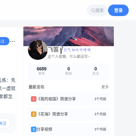
搜索
登录
关注
飞笛
这个人很懒，什么都没写~
6689
0
0
发布
粉丝
关注
孔练：先
最新发布
更多
气一虚就
家都怎
《我的祖国》简谱分享
3个月前
1
《花海》简谱分享
3个月前
2
关注
分享视频
3个月前
3