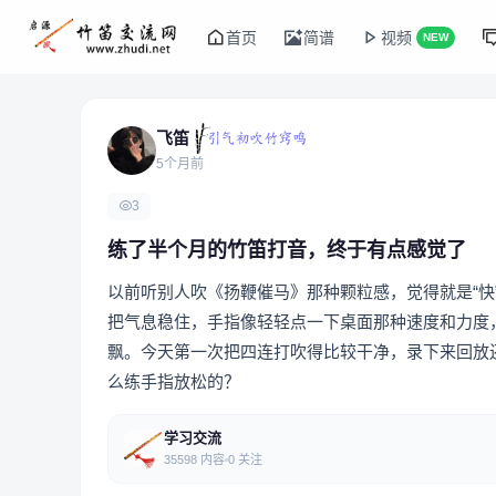
首页
简谱
视频
NEW
飞笛
5个月前
3
练了半个月的竹笛打音，终于有点感觉了
以前听别人吹《扬鞭催马》那种颗粒感，觉得就是“
把气息稳住，手指像轻轻点一下桌面那种速度和力度
飘。今天第一次把四连打吹得比较干净，录下来回放
么练手指放松的？
学习交流
35598 内容
0 关注