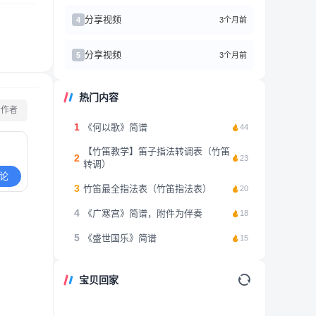
分享视频
3个月前
4
分享视频
3个月前
5
热门内容
看作者
1
《何以歌》简谱
44
【竹笛教学】笛子指法转调表（竹笛
2
23
转调）
论
3
竹笛最全指法表（竹笛指法表）
20
4
《广寒宫》简谱，附件为伴奏
18
5
《盛世国乐》简谱
15
宝贝回家