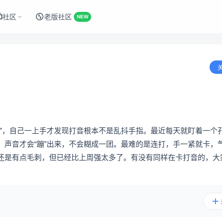
社区
老版社区
NEW
快”，自己一上手才发现打音根本不是乱抖手指。最近每天就盯着一个
，声音才会“蹦”出来，不会糊成一团。最难的是连打，手一紧就卡，
还是有点毛刺，但已经比上周强太多了。有没有同样在卡打音的，大