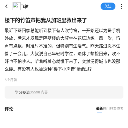
飞笛
关注
楼下的竹笛声把我从加班里救出来了
最近下班回家总能听到楼下有人吹竹笛，一开始还以为是手机
外放，后来才发现是隔壁楼的大叔坐在花坛边练。风一吹，笛
声有点飘，时准时不准的，但特别有生活气。昨天路过忍不住
停了一会儿，大叔说自己年轻时学过，退休了想捡回来，吹不
好也不怕吵人。听着听着心就慢下来了，突然觉得城市也没那
么硬。有没有人也被这种“楼下小声音”治愈过？
5个月前
学习交流
35598 内容
评论
最新
热门
只看作者