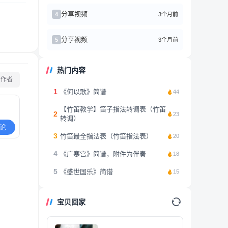
分享视频
3个月前
4
分享视频
3个月前
5
热门内容
看作者
1
《何以歌》简谱
44
【竹笛教学】笛子指法转调表（竹笛
2
23
转调）
论
3
竹笛最全指法表（竹笛指法表）
20
4
《广寒宫》简谱，附件为伴奏
18
5
《盛世国乐》简谱
15
宝贝回家