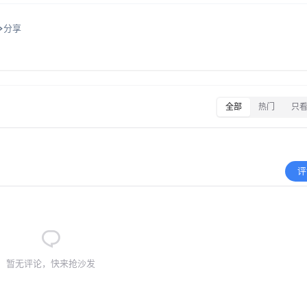
分享
全部
热门
只
评
暂无评论，快来抢沙发