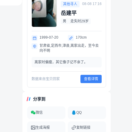
08-08 17:16
其他寻人
岳建平
男
走失时29岁
1999-07-20
170cm
甘肃省,定西市,漳县,离家出走，至今去
向不明
离家时偏瘦，其它像子记不亲了。
数据来自宝贝回家
查看详情
分享到
微信
QQ
生成海报
复制链接