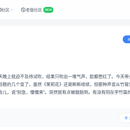
社区
老版社区
NEW
天晚上就迫不及待试吹，结果只吹出一堆气声，脸都憋红了。今天带
较稳的几个音了，虽然《茉莉花》还是断断续续，但那种声音从竹管
会儿，说“别急，慢慢来”。突然就有点被鼓励到。有没有同在学竹笛