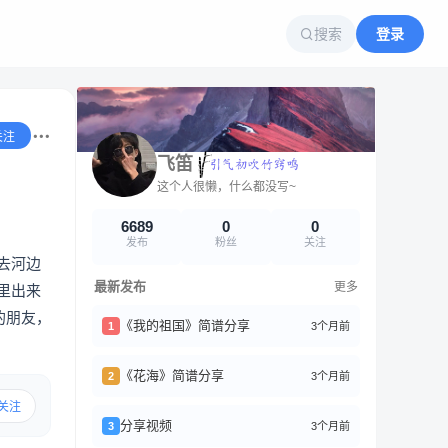
搜索
登录
关注
飞笛
这个人很懒，什么都没写~
6689
0
0
发布
粉丝
关注
去河边
最新发布
更多
里出来
的朋友，
《我的祖国》简谱分享
3个月前
1
《花海》简谱分享
3个月前
2
关注
分享视频
3个月前
3