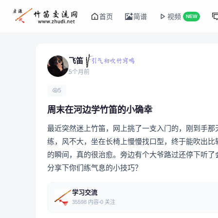
首页
简谱
视频
NEW
飞笛
5个月前
5
周末在河边学竹笛的小确幸
最近突然迷上竹笛，网上挑了一支入门的，刚到手那
练，风不大，坐在长椅上慢慢找口型，终于能吹出比
的瞬间，真的很治愈。旁边有个大爷路过还停下听了
分享下你们练气息的小技巧？
学习交流
35598 内容
0 关注