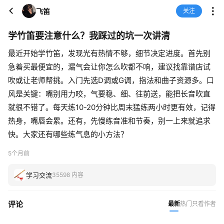
飞笛
关注
学竹笛要注意什么？我踩过的坑一次讲清
最近开始学竹笛，发现光有热情不够，细节决定进度。首先别
急着买最便宜的，漏气会让你怎么吹都不响，建议找靠谱店试
吹或让老师帮挑。入门先选D调或G调，指法和曲子资源多。口
风是关键：嘴别用力咬，气要稳、细、往前送，能把长音吹直
就很不错了。每天练10-20分钟比周末猛练两小时更有效，记得
热身，嘴唇会累。还有，先慢练音准和节奏，别一上来就追求
快。大家还有哪些练气息的小方法？
5个月前
学习交流
35598 内容
评论
最新
热门
只看作者