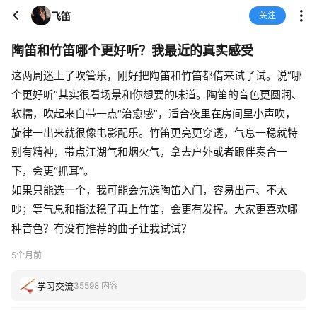
飞笛
关注
陶笛和竹笛哪个更好听？我最近的真实感受
这两周迷上了吹管乐，刚好把陶笛和竹笛都借来试了试。说“哪
个更好听”其实很看场景和你想要的味道。陶笛的音色更圆润、
软糯，吹起来自带一点“治愈感”，适合夜里在房间里小声吹，
旋律一出来就很像电影配乐。竹笛更亮更穿透，气息一稳就特
别有精神，带点江湖气和烟火气，拿去户外或者跟伴奏合一
下，会更“抓耳”。
如果只能选一个，我可能会先选陶笛入门，容易出声、不太
吵；等气息和指法稳了再上竹笛，会更有发挥。大家更喜欢哪
种音色？有没有推荐的曲子让我试试？
5个月前
学习交流
35598 内容