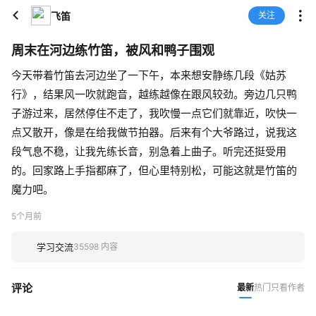
飞笛
关注
周末在河边练竹笛，被风和鸭子围观
今天带着竹笛去河边坐了一下午，本来想安静练几段《姑苏
行》，结果风一吹就跑音，越练越像在跟风较劲。旁边几只鸭
子游过来，居然停住不走了，我吹慢一点它们就靠近，吹快一
点又散开，像是在给我做节拍器。后来有个大爷路过，说我这
段气息不稳，让我先练长音，别急着上曲子。听完还挺受用
的。回家路上手指都麻了，但心里特别松，可能这就是竹笛的
魔力吧。
5个月前
学习交流
35598 内容
评论
最新
热门
只看作者