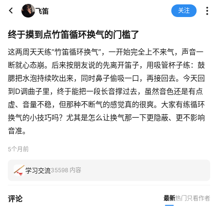
飞笛
关注
终于摸到点竹笛循环换气的门槛了
这两周天天练“竹笛循环换气”，一开始完全上不来气，声音一
断就心态崩。后来按朋友说的先离开笛子，用吸管杯子练：鼓
腮把水泡持续吹出来，同时鼻子偷吸一口，再接回去。今天回
到D调曲子里，终于能把一段长音撑过去，虽然音色还是有点
虚、音量不稳，但那种不断气的感觉真的很爽。大家有练循环
换气的小技巧吗？尤其是怎么让换气那一下更隐蔽、更不影响
音准。
5个月前
学习交流
35598 内容
评论
最新
热门
只看作者